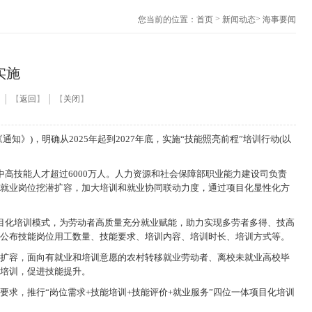
>
>
您当前的位置：
首页
新闻动态
海事要闻
实施
 │ 【
返回
】 │ 【
关闭
】
》)，明确从2025年起到2027年底，实施“技能照亮前程”培训行动(以
高技能人才超过6000万人。人力资源和社会保障部职业能力建设司负责
焦就业岗位挖潜扩容，加大培训和就业协同联动力度，通过项目化显性化方
项目化培训模式，为劳动者高质量充分就业赋能，助力实现多劳者多得、技高
会公布技能岗位用工数量、技能要求、培训内容、培训时长、培训方式等。
潜扩容，面向有就业和培训意愿的农村转移就业劳动者、离校未就业高校毕
化培训，促进技能提升。
求，推行“岗位需求+技能培训+技能评价+就业服务”四位一体项目化培训