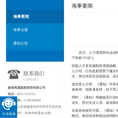
海事要闻
海事要闻
海事法规
通知公告
近日，人力资源和社会保障
下简称“行动”)。
技能人才是实施制造强国战略
人介绍，行动是新形势下健全
联系我们
式，突出培训后实现就业、高
CONTACT
该负责人介绍，《通知》中有
威海海通船舶管理有限公司
者多得、创新者多得；自下而
电话：
0631-5552333
同时，《通知》明确提高行动
手机号码：
13396308668
业生、登记失业人员、就业困
地址：
山东省威海市经济技术开发区珠
在提高有效性方面，《通知》
海路928号（羊角埠村委会大楼）
模式。推动培训和就业协同联