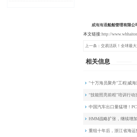
威海海通
船舶管理有限公
本文链接:
http://www.whhaiton
上一条：
交易活跃！全球最大
相关信息
“十万海员聚舟”工程|威
“技能照亮前程”培训行动
中国汽车出口量猛增！P
HMM战略扩张，继续增加
重组十年后，浙江省海运