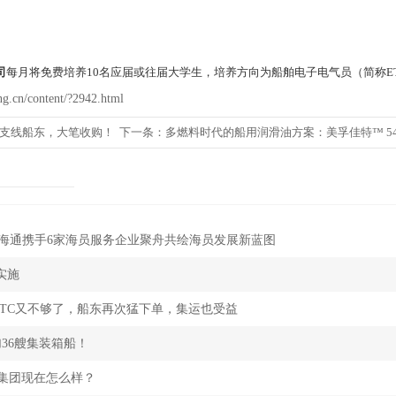
司
每月将免费培养10名应届或往届大学生，培养方向为船舶电子电气员（简称E
g.cn/content/?2942.html
支线船东，大笔收购！
下一条：
多燃料时代的船用润滑油方案：美孚佳特™ 540
海海通携手6家海员服务企业聚舟共绘海员发展新蓝图
实施
CTC又不够了，船东再次猛下单，集运也受益
36艘集装箱船！
集团现在怎么样？