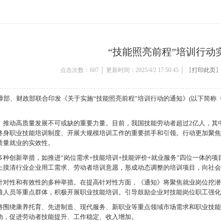
“技能照亮前程”培训行动
点击次数：
607
│ 更新时间：2025/4/2 17:50:45 │ 【
打印此页
】
部、财政部联合印发《关于实施“技能照亮前程”培训行动的通知》(以下简称《通知
、推动高质量发展不可或缺的重要力量。目前，我国技能劳动者超过2亿人，其中
终身职业技能培训制度、开展大规模培训工作的重要抓手和引领。行动更加聚
质量就业的实效性。
多种创新举措，如推进“岗位需求+技能培训+技能评价+就业服务”四位一体的
上摸清行业企业用工需求、劳动者培训意愿，形成动态调整的培训项目，向社
针对性和有效性的多种举措。在提高针对性方面，《通知》将聚焦就业岗位挖
难人员等重点群体，积极开展职业技能培训。引导鼓励企业对技能岗位职工强
将围绕康养托育、先进制造、现代服务、新职业等重点领域市场需求和职业技能要
动，促进劳动者技能提升、工作稳定、收入增加。